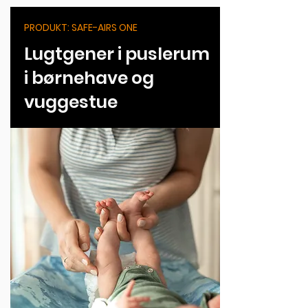
PRODUKT: SAFE-AIRS ONE
Lugtgener i puslerum
i børnehave og
vuggestue