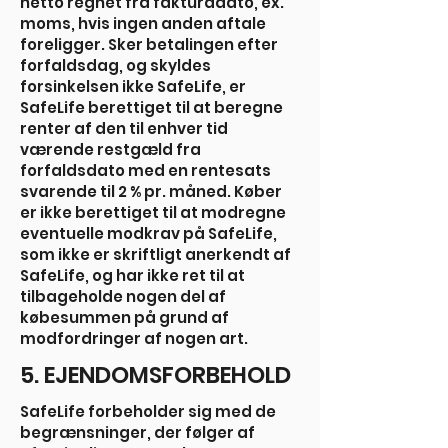
netto regnet fra fakturadato, ex.
moms, hvis ingen anden aftale
foreligger. Sker betalingen efter
forfaldsdag, og skyldes
forsinkelsen ikke SafeLife, er
SafeLife berettiget til at beregne
renter af den til enhver tid
værende restgæld fra
forfaldsdato med en rentesats
svarende til 2 % pr. måned. Køber
er ikke berettiget til at modregne
eventuelle modkrav på SafeLife,
som ikke er skriftligt anerkendt af
SafeLife, og har ikke ret til at
tilbageholde nogen del af
købesummen på grund af
modfordringer af nogen art.
5. EJENDOMSFORBEHOLD
SafeLife forbeholder sig med de
begrænsninger, der følger af