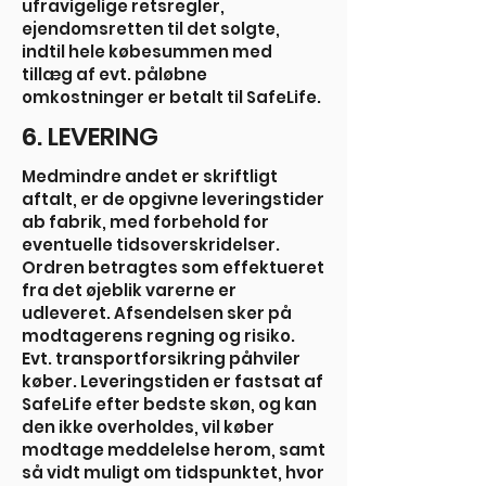
ufravigelige retsregler,
ejendomsretten til det solgte,
indtil hele købesummen med
tillæg af evt. påløbne
omkostninger er betalt til SafeLife.
6. LEVERING
Medmindre andet er skriftligt
aftalt, er de opgivne leveringstider
ab fabrik, med forbehold for
eventuelle tidsoverskridelser.
Ordren betragtes som effektueret
fra det øjeblik varerne er
udleveret. Afsendelsen sker på
modtagerens regning og risiko.
Evt. transportforsikring påhviler
køber. Leveringstiden er fastsat af
SafeLife efter bedste skøn, og kan
den ikke overholdes, vil køber
modtage meddelelse herom, samt
så vidt muligt om tidspunktet, hvor