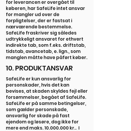
for leverancen er overgået til
køberen, har SafeLife intet ansvar
for mangler ud over de
forpligtelser, der er fastsat i
nærværende bestemmelse.
SafeLife fraskriver sig således
udtrykkeligt ansvaret for ethvert
indirekte tab, som f.eks. driftstab,
tidstab, avancetab, e. lign., som
manglen måtte have påført køber.
10. PRODUKTANSVAR
SafeLife er kun ansvarlig for
personskader, hvis det kan
bevises, at skaden skyldes fejl eller
forsømmelser, begået af SafeLife.
SafeLife er på samme betingelser,
som gælder personskade,
ansvarlig for skade på fast
ejendom og løsøre, dog ikke for
mere end maks.
10.000.000
kr.. I