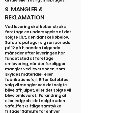
aftale eller i øvrigt misbruges.
9. MANGLER &
REKLAMATION
Ved levering skal køber straks
foretage en undersøgelse af det
solgte i.h.t. den danske købelov.
SafeLife påtager sig i en periode
på 12 på hinanden følgende
måneder efter leveringen har
fundet sted at foretage
omlevering, når der foreligger
mangler ved leverancen, som
skyldes materiale- eller
fabrikationsfejl. Efter SafeLifes
valg vil mangler ved det solgte
blive afhjulpet, eller det solgte vil
blive omleveret. Forandring af
eller indgreb i det solgte uden
SafeLife skriftlige samtykke
fritager SafeLife for enhver